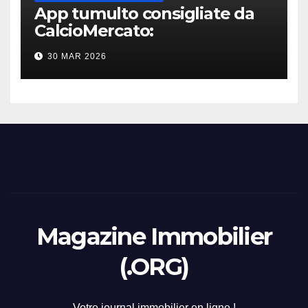
App tumulto consigliate da
CalcioMercato:
considerazione di gennaio
30 MAR 2026
2026
Magazine Immobilier
(.ORG)
Votre journal immobilier en ligne !