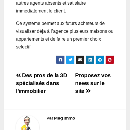
autres agents absents et satisfaire
immediatement le client.
Ce systeme permet aux futurs acheteurs de
visualiser déja à l’agence plusieurs maisons ou
appartements et de faire un premier choix
selectif.
Navigation
Des pros de la 3D
Proposez vos
spécialisés dans
news sur le
de
l’immobilier
site
l’article
Par
Mag Immo