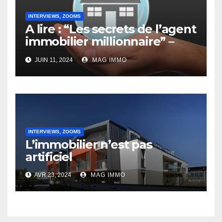
INTERVIEWS, ZOOMS
A lire : “Les secrets de l’agent
immobilier millionnaire” –
Interview de Jacques
JUIN 11, 2024
MAG IMMO
Doassans-Bernard
INTERVIEWS, ZOOMS
L’immobilier n’est pas
artificiel
AVR 23, 2024
MAG IMMO