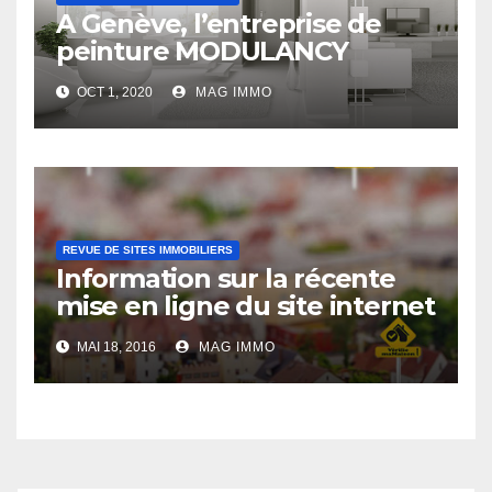
A Genève, l’entreprise de
peinture MODULANCY
s’affirme comme un acteur
OCT 1, 2020
MAG IMMO
leader
REVUE DE SITES IMMOBILIERS
Information sur la récente
mise en ligne du site internet
Verifiemamaison.com
MAI 18, 2016
MAG IMMO