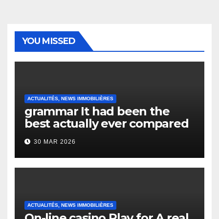
YOU MISSED
ACTUALITÉS, NEWS IMMOBILIÈRES
grammar It had been the
best actually ever compared
to it’s the top actually?
30 MAR 2026
English Vocabulary Learners
Heap Change
ACTUALITÉS, NEWS IMMOBILIÈRES
On-line casino Play for A real