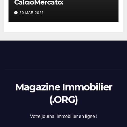
CalcioMercato:
considerazione di gennaio
30 MAR 2026
2026
Magazine Immobilier
(.ORG)
Votre journal immobilier en ligne !