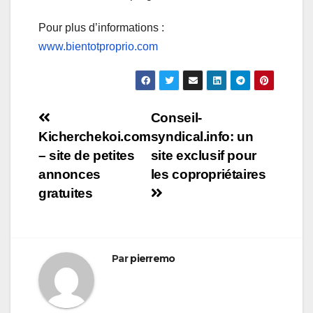
Pour plus d’informations :
www.bientotproprio.com
Navigation
Conseil-
Kicherchekoi.com
syndical.info: un
de
– site de petites
site exclusif pour
l’article
annonces
les copropriétaires
gratuites
Par
pierremo