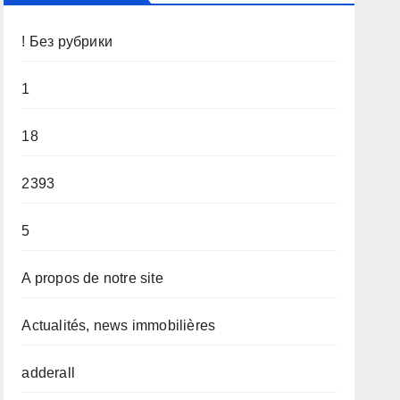
! Без рубрики
1
18
2393
5
A propos de notre site
Actualités, news immobilières
adderall