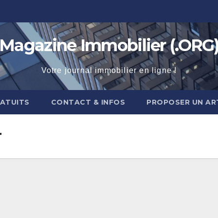
Magazine Immobilier (.ORG
Votre journal immobilier en ligne !
RATUITS
CONTACT & INFOS
PROPOSER UN AR
r