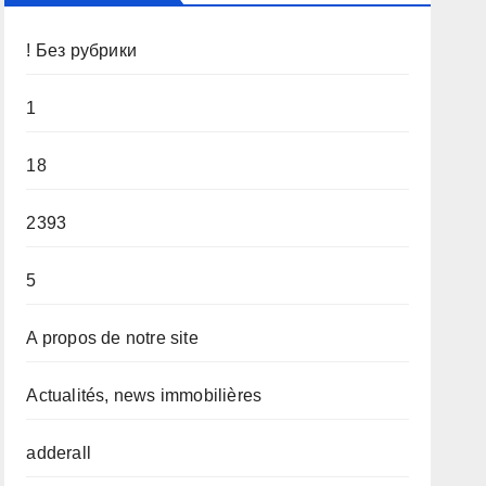
! Без рубрики
1
18
2393
5
A propos de notre site
Actualités, news immobilières
adderall