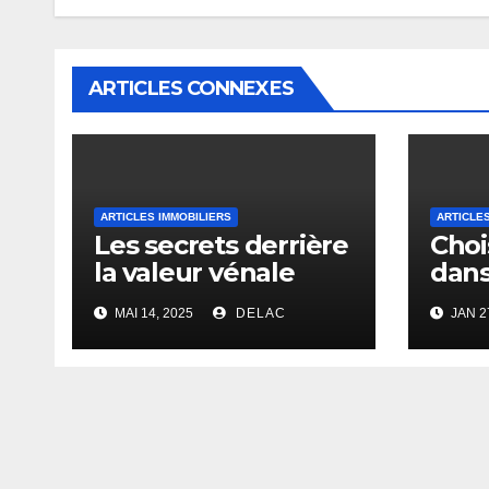
ARTICLES CONNEXES
ARTICLES IMMOBILIERS
ARTICLES
Les secrets derrière
Chois
la valeur vénale
dans
d’un bien
Nant
MAI 14, 2025
DELAC
JAN 2
immobilier
oppo
rent