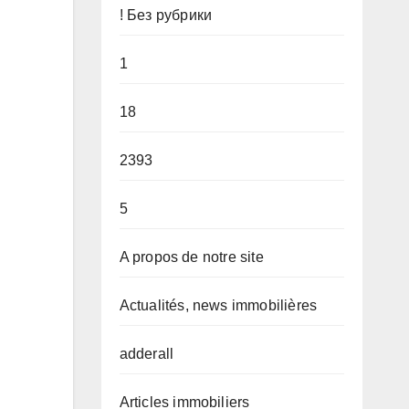
! Без рубрики
1
18
2393
5
A propos de notre site
Actualités, news immobilières
adderall
Articles immobiliers