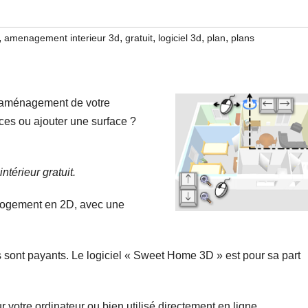
,
,
,
,
,
amenagement interieur 3d
gratuit
logiciel 3d
plan
plans
l’aménagement de votre
èces ou ajouter une surface ?
térieur gratuit.
n logement en 2D, avec une
s sont payants. Le logiciel « Sweet Home 3D » est pour sa part
votre ordinateur ou bien utilisé directement en ligne.