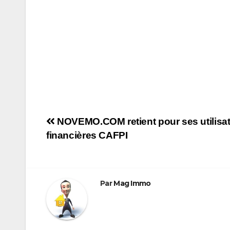
Navigation
NOVEMO.COM retient pour ses utilisat
financières CAFPI
de
l’article
Par
Mag Immo