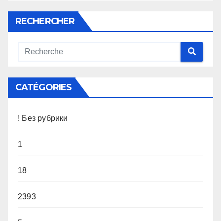
RECHERCHER
CATÉGORIES
! Без рубрики
1
18
2393