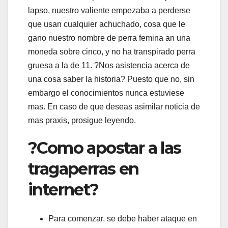
lapso, nuestro valiente empezaba a perderse
que usan cualquier achuchado, cosa que le
gano nuestro nombre de perra femina an una
moneda sobre cinco, y no ha transpirado perra
gruesa a la de 11. ?Nos asistencia acerca de
una cosa saber la historia? Puesto que no, sin
embargo el conocimientos nunca estuviese
mas. En caso de que deseas asimilar noticia de
mas praxis, prosigue leyendo.
?Como apostar a las
tragaperras en
internet?
Para comenzar, se debe haber ataque en