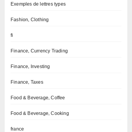
Exemples de lettres types
Fashion, Clothing
fi
Finance, Currency Trading
Finance, Investing
Finance, Taxes
Food & Beverage, Coffee
Food & Beverage, Cooking
france