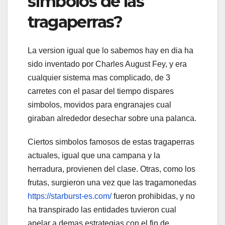
simbolos de las
tragaperras?
La version igual que lo sabemos hay en dia ha
sido inventado por Charles August Fey, y era
cualquier sistema mas complicado, de 3
carretes con el pasar del tiempo dispares
simbolos, movidos para engranajes cual
giraban alrededor desechar sobre una palanca.
Ciertos simbolos famosos de estas tragaperras
actuales, igual que una campana y la
herradura, provienen del clase. Otras, como los
frutas, surgieron una vez que las tragamonedas
https://starburst-es.com/
fueron prohibidas, y no
ha transpirado las entidades tuvieron cual
apelar a demas estrategias con el fin de