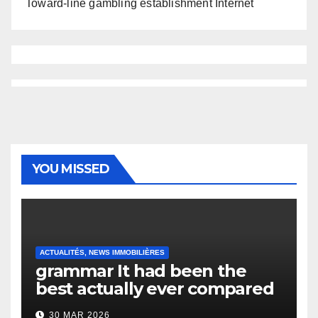
Toward-line gambling establishment Internet
YOU MISSED
ACTUALITÉS, NEWS IMMOBILIÈRES
grammar It had been the
best actually ever compared
to it’s the top actually?
30 MAR 2026