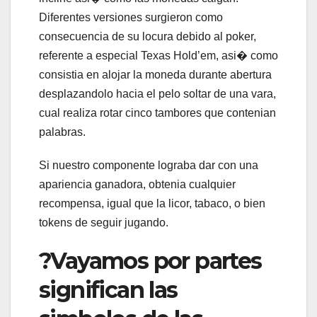
Diferentes versiones surgieron como
consecuencia de su locura debido al poker,
referente a especial Texas Hold’em, asi� como
consistia en alojar la moneda durante abertura
desplazandolo hacia el pelo soltar de una vara,
cual realiza rotar cinco tambores que contenian
palabras.
Si nuestro componente lograba dar con una
apariencia ganadora, obtenia cualquier
recompensa, igual que la licor, tabaco, o bien
tokens de seguir jugando.
?Vayamos por partes
significan las