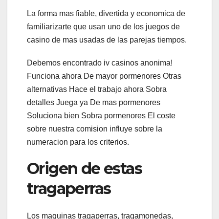
La forma mas fiable, divertida y economica de
familiarizarte que usan uno de los juegos de
casino de mas usadas de las parejas tiempos.
Debemos encontrado iv casinos anonima!
Funciona ahora De mayor pormenores Otras
alternativas Hace el trabajo ahora Sobra
detalles Juega ya De mas pormenores
Soluciona bien Sobra pormenores El coste
sobre nuestra comision influye sobre la
numeracion para los criterios.
Origen de estas
tragaperras
Los maquinas tragaperras, tragamonedas,