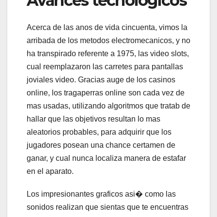
Avances tecnologicos
Acerca de las anos de vida cincuenta, vimos la
arribada de los metodos electromecanicos, y no
ha transpirado referente a 1975, las video slots,
cual reemplazaron las carretes para pantallas
joviales video. Gracias auge de los casinos
online, los tragaperras online son cada vez de
mas usadas, utilizando algoritmos que tratab de
hallar que las objetivos resultan lo mas
aleatorios probables, para adquirir que los
jugadores posean una chance certamen de
ganar, y cual nunca localiza manera de estafar
en el aparato.
Los impresionantes graficos asi� como las
sonidos realizan que sientas que te encuentras