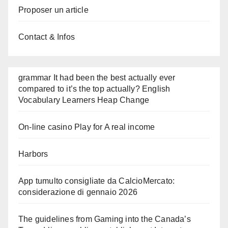
Proposer un article
Contact & Infos
grammar It had been the best actually ever
compared to it’s the top actually? English
Vocabulary Learners Heap Change
On-line casino Play for A real income
Harbors
App tumulto consigliate da CalcioMercato:
considerazione di gennaio 2026
The guidelines from Gaming into the Canada’s