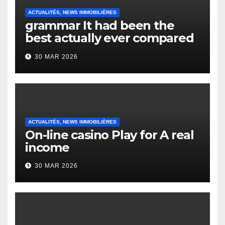
ACTUALITÉS, NEWS IMMOBILIÈRES
grammar It had been the
best actually ever compared
to it’s the top actually?
30 MAR 2026
English Vocabulary Learners
Heap Change
ACTUALITÉS, NEWS IMMOBILIÈRES
On-line casino Play for A real
income
30 MAR 2026