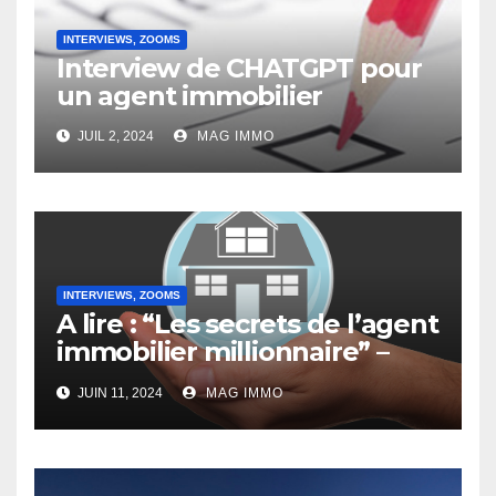
INTERVIEWS, ZOOMS
Interview de CHATGPT pour
un agent immobilier
JUIL 2, 2024
MAG IMMO
INTERVIEWS, ZOOMS
A lire : “Les secrets de l’agent
immobilier millionnaire” –
Interview de Jacques
JUIN 11, 2024
MAG IMMO
Doassans-Bernard