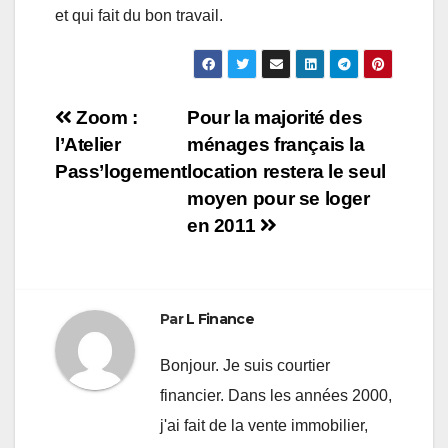
et qui fait du bon travail.
Navigation
Zoom :
Pour la majorité des
l’Atelier
ménages français la
de
Pass’logement
location restera le seul
l’article
moyen pour se loger
en 2011
Par
L Finance
Bonjour. Je suis courtier
financier. Dans les années 2000,
j'ai fait de la vente immobilier,