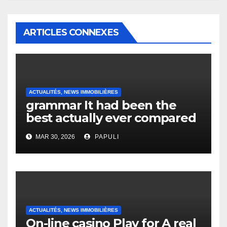
ARTICLES CONNEXES
ACTUALITÉS, NEWS IMMOBILIÈRES
grammar It had been the
best actually ever compared
to it’s the top actually?
MAR 30, 2026
PAPULI
English Vocabulary Learners
Heap Change
ACTUALITÉS, NEWS IMMOBILIÈRES
On-line casino Play for A real