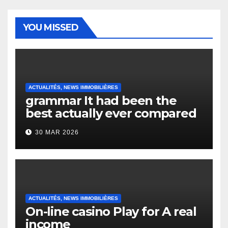
YOU MISSED
ACTUALITÉS, NEWS IMMOBILIÈRES
grammar It had been the
best actually ever compared
to it’s the top actually?
30 MAR 2026
English Vocabulary Learners
Heap Change
ACTUALITÉS, NEWS IMMOBILIÈRES
On-line casino Play for A real
income