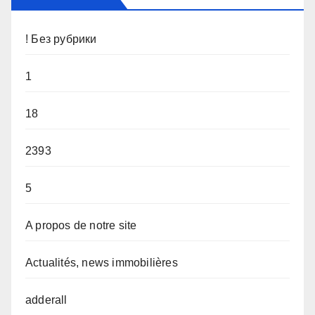
! Без рубрики
1
18
2393
5
A propos de notre site
Actualités, news immobilières
adderall