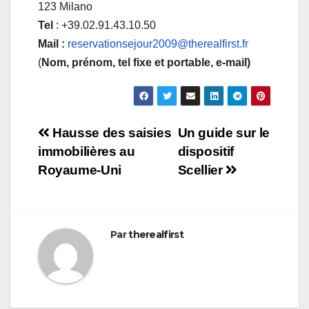
123 Milano
Tel
: +39.02.91.43.10.50
Mail :
reservationsejour2009@therealfirst.fr
(
Nom, prénom, tel fixe et portable, e-mail
)
Navigation
Hausse des saisies
Un guide sur le
immobilières au
dispositif
de
Royaume-Uni
Scellier
l’article
Par
therealfirst