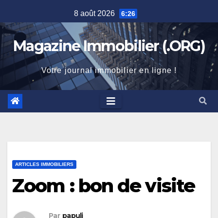
Skip
8 août 2026
6:26
to
content
Magazine Immobilier (.ORG)
Votre journal immobilier en ligne !
ARTICLES IMMOBILIERS
Zoom : bon de visite
Par
papuli