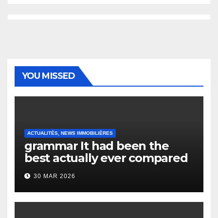
YOU MISSED
ACTUALITÉS, NEWS IMMOBILIÈRES
grammar It had been the
best actually ever compared
to it’s the top actually?
30 MAR 2026
English Vocabulary Learners
Heap Change