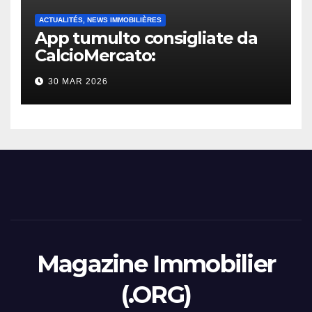
ACTUALITÉS, NEWS IMMOBILIÈRES
App tumulto consigliate da
CalcioMercato:
considerazione di gennaio
30 MAR 2026
2026
Magazine Immobilier
(.ORG)