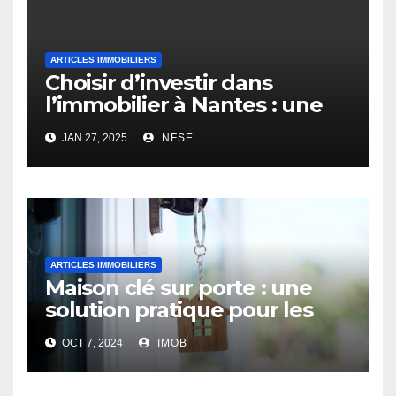
ARTICLES IMMOBILIERS
Choisir d’investir dans
l’immobilier à Nantes : une
opportunité rentable
JAN 27, 2025
NFSE
ARTICLES IMMOBILIERS
Maison clé sur porte : une
solution pratique pour les
futurs propriétaires
OCT 7, 2024
IMOB