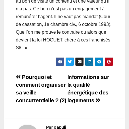
au bon de visite un contenu et une valeur qu’il
n’a pas. Ce bon n’est pas un engagement à
rémunérer l’agent. Il ne vaut pas mandat (Cour
de cassation, 1e chambre civ., 6 octobre 1993).
Que l’on me prouve le contraire ou alors que
devient la loi HOGUET, chère à ces franchisés
SIC »
Navigation
Pourquoi et
Informations sur
comment organiser
la qualité
de
sa veille
énergétique des
l’article
concurrentielle ? (2)
logements
Par
papuli