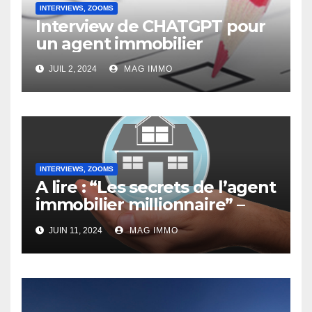
INTERVIEWS, ZOOMS
Interview de CHATGPT pour
un agent immobilier
JUIL 2, 2024
MAG IMMO
INTERVIEWS, ZOOMS
A lire : “Les secrets de l’agent
immobilier millionnaire” –
Interview de Jacques
JUIN 11, 2024
MAG IMMO
Doassans-Bernard