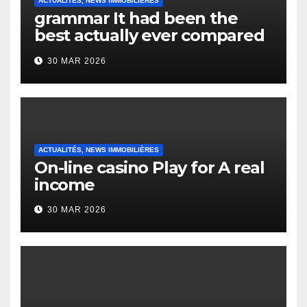
ACTUALITÉS, NEWS IMMOBILIÈRES
grammar It had been the
best actually ever compared
to it’s the top actually?
30 MAR 2026
English Vocabulary Learners
Heap Change
ACTUALITÉS, NEWS IMMOBILIÈRES
On-line casino Play for A real
income
30 MAR 2026