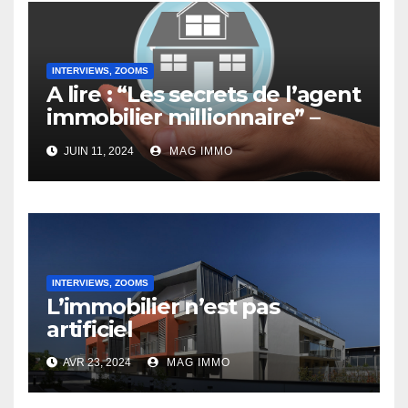
INTERVIEWS, ZOOMS
A lire : “Les secrets de l’agent
immobilier millionnaire” –
Interview de Jacques
JUIN 11, 2024
MAG IMMO
Doassans-Bernard
INTERVIEWS, ZOOMS
L’immobilier n’est pas
artificiel
AVR 23, 2024
MAG IMMO