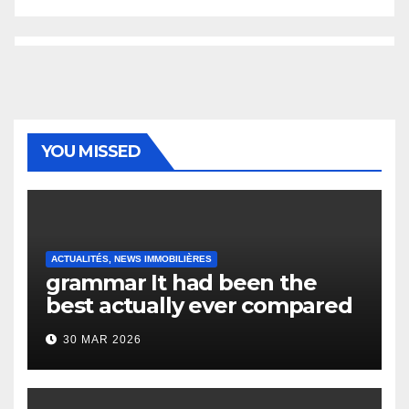
YOU MISSED
ACTUALITÉS, NEWS IMMOBILIÈRES
grammar It had been the
best actually ever compared
to it’s the top actually?
30 MAR 2026
English Vocabulary Learners
Heap Change