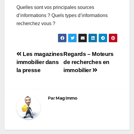
Quelles sont vos principales sources
d’informations ? Quels types d’informations
recherchez vous ?
Navigation
Les magazines
Regards – Moteurs
immobilier dans
de recherches en
de
la presse
immobilier
l’article
Par
Mag Immo