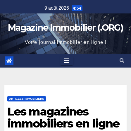
Skip
9 août 2026
4:54
to
content
Magazine Immobilier (.ORG)
Votre journal immobilier en ligne !
ARTICLES IMMOBILIERS
Les magazines
immobiliers en ligne