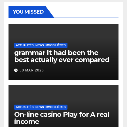
YOU MISSED
ACTUALITÉS, NEWS IMMOBILIÈRES
grammar It had been the
best actually ever compared
to it’s the top actually?
30 MAR 2026
English Vocabulary Learners
Heap Change
ACTUALITÉS, NEWS IMMOBILIÈRES
On-line casino Play for A real
income