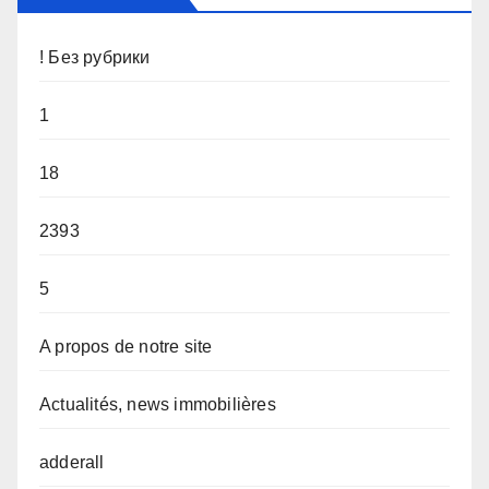
! Без рубрики
1
18
2393
5
A propos de notre site
Actualités, news immobilières
adderall