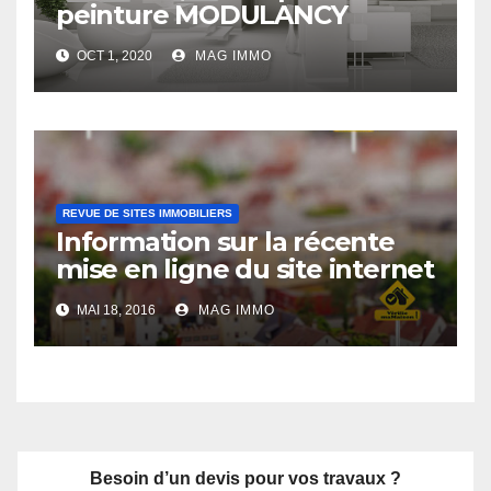
peinture MODULANCY
s’affirme comme un acteur
OCT 1, 2020
MAG IMMO
leader
REVUE DE SITES IMMOBILIERS
Information sur la récente
mise en ligne du site internet
Verifiemamaison.com
MAI 18, 2016
MAG IMMO
Besoin d’un devis pour vos travaux ?