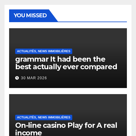
YOU MISSED
ACTUALITÉS, NEWS IMMOBILIÈRES
grammar It had been the
best actually ever compared
to it’s the top actually?
30 MAR 2026
English Vocabulary Learners
Heap Change
ACTUALITÉS, NEWS IMMOBILIÈRES
On-line casino Play for A real
income