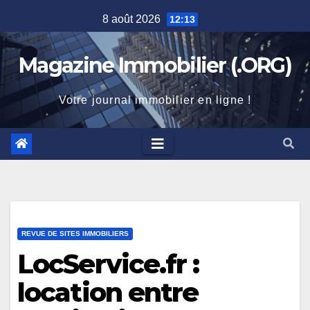
Skip
8 août 2026
12:13
to
content
Magazine Immobilier (.ORG)
Votre journal immobilier en ligne !
REVUE DE SITES IMMOBILIERS
LocService.fr :
location entre