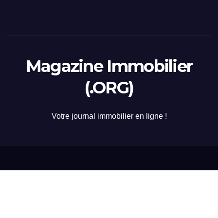
Magazine Immobilier
(.ORG)
Votre journal immobilier en ligne !