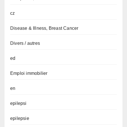
cz
Disease & Illness, Breast Cancer
Divers / autres
ed
Emploi immobilier
en
epilepsi
epilepsie