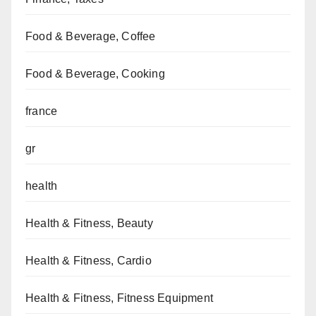
Food & Beverage, Coffee
Food & Beverage, Cooking
france
gr
health
Health & Fitness, Beauty
Health & Fitness, Cardio
Health & Fitness, Fitness Equipment