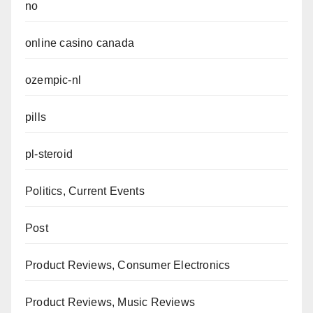
no
online casino canada
ozempic-nl
pills
pl-steroid
Politics, Current Events
Post
Product Reviews, Consumer Electronics
Product Reviews, Music Reviews