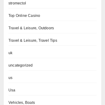
stromectol
Top Online Casino
Travel & Leisure, Outdoors
Travel & Leisure, Travel Tips
uk
uncategorized
us
Usa
Vehicles, Boats