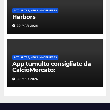
ACTUALITÉS, NEWS IMMOBILIÈRES
Harbors
30 MAR 2026
ACTUALITÉS, NEWS IMMOBILIÈRES
App tumulto consigliate da
CalcioMercato:
considerazione di gennaio
30 MAR 2026
2026