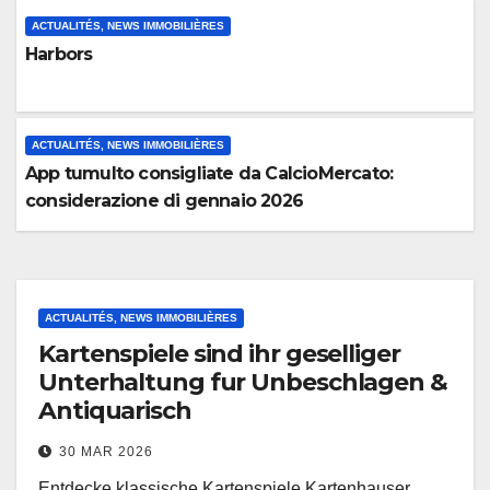
ACTUALITÉS, NEWS IMMOBILIÈRES
Harbors
ACTUALITÉS, NEWS IMMOBILIÈRES
App tumulto consigliate da CalcioMercato:
considerazione di gennaio 2026
ACTUALITÉS, NEWS IMMOBILIÈRES
Kartenspiele sind ihr geselliger
Unterhaltung fur Unbeschlagen &
Antiquarisch
30 MAR 2026
Entdecke klassische Kartenspiele Kartenhauser