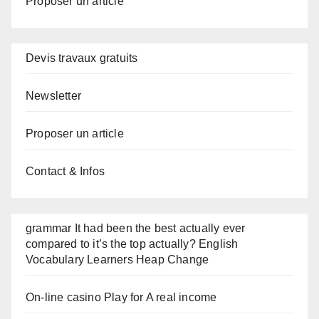
Proposer un article
Devis travaux gratuits
Newsletter
Proposer un article
Contact & Infos
grammar It had been the best actually ever
compared to it’s the top actually? English
Vocabulary Learners Heap Change
On-line casino Play for A real income