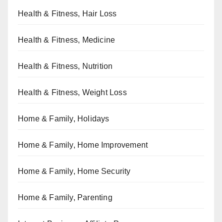
Health & Fitness, Hair Loss
Health & Fitness, Medicine
Health & Fitness, Nutrition
Health & Fitness, Weight Loss
Home & Family, Holidays
Home & Family, Home Improvement
Home & Family, Home Security
Home & Family, Parenting