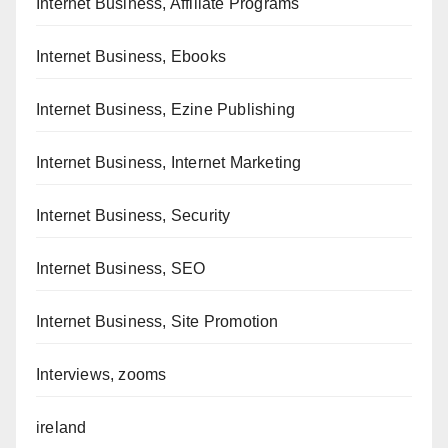
Internet Business, Affiliate Programs
Internet Business, Ebooks
Internet Business, Ezine Publishing
Internet Business, Internet Marketing
Internet Business, Security
Internet Business, SEO
Internet Business, Site Promotion
Interviews, zooms
ireland