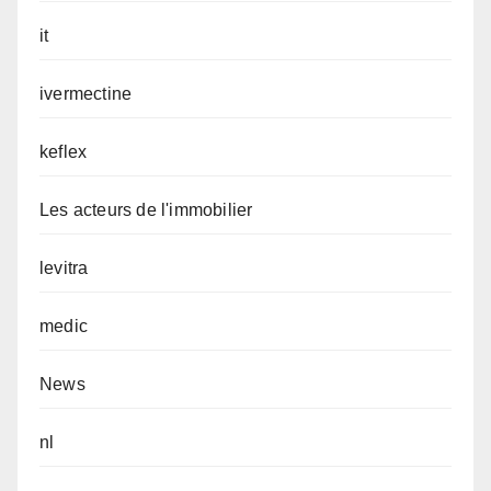
it
ivermectine
keflex
Les acteurs de l'immobilier
levitra
medic
News
nl