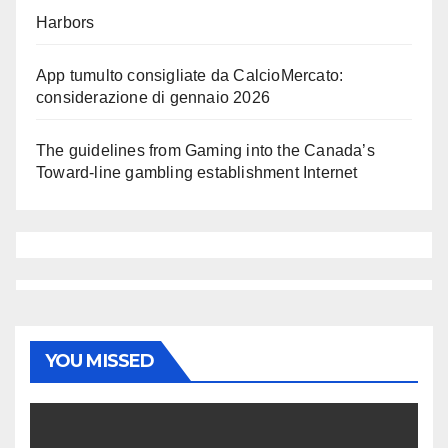
Harbors
App tumulto consigliate da CalcioMercato:
considerazione di gennaio 2026
The guidelines from Gaming into the Canada’s
Toward-line gambling establishment Internet
YOU MISSED