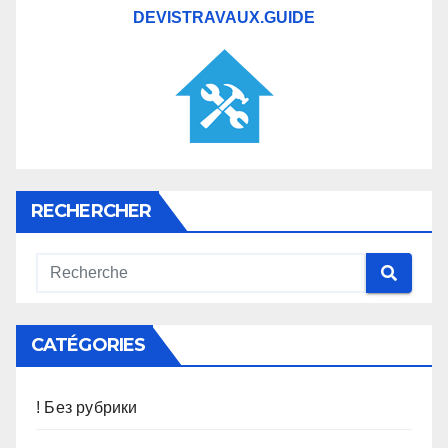
DEVISTRAVAUX.GUIDE
RECHERCHER
CATÉGORIES
! Без рубрики