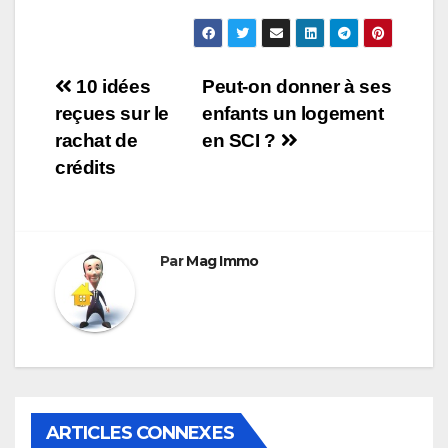
Navigation
10 idées
Peut-on donner à ses
reçues sur le
enfants un logement
de
rachat de
en SCI ?
l’article
crédits
Par
Mag Immo
ARTICLES CONNEXES