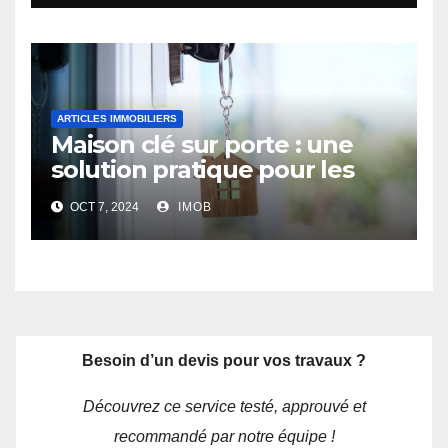
ARTICLES IMMOBILIERS
Maison clé sur porte : une
solution pratique pour les
futurs propriétaires
OCT 7, 2024
IMOB
Besoin d’un devis pour vos travaux ?
Découvrez ce service testé, approuvé et
recommandé par notre équipe !