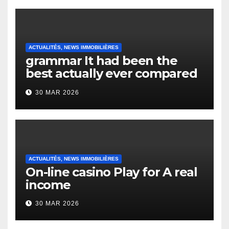
ACTUALITÉS, NEWS IMMOBILIÈRES
grammar It had been the
best actually ever compared
to it’s the top actually?
30 MAR 2026
English Vocabulary Learners
Heap Change
ACTUALITÉS, NEWS IMMOBILIÈRES
On-line casino Play for A real
income
30 MAR 2026