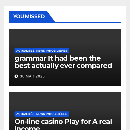
YOU MISSED
ACTUALITÉS, NEWS IMMOBILIÈRES
grammar It had been the
best actually ever compared
to it’s the top actually?
30 MAR 2026
English Vocabulary Learners
Heap Change
ACTUALITÉS, NEWS IMMOBILIÈRES
On-line casino Play for A real
income