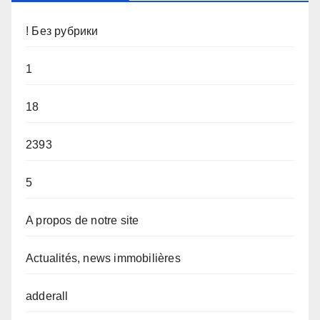
! Без рубрики
1
18
2393
5
A propos de notre site
Actualités, news immobilières
adderall