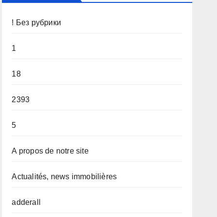
! Без рубрики
1
18
2393
5
A propos de notre site
Actualités, news immobilières
adderall