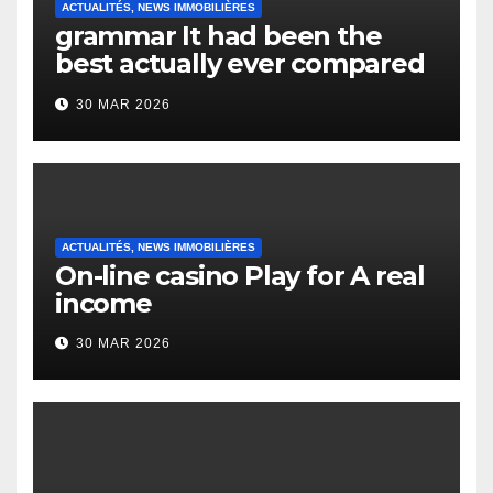
ACTUALITÉS, NEWS IMMOBILIÈRES
grammar It had been the
best actually ever compared
to it’s the top actually?
30 MAR 2026
English Vocabulary Learners
Heap Change
ACTUALITÉS, NEWS IMMOBILIÈRES
On-line casino Play for A real
income
30 MAR 2026