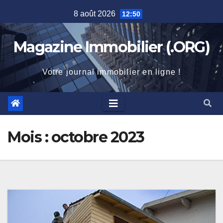
Skip
8 août 2026
12:50
to
content
Magazine Immobilier (.ORG)
Votre journal immobilier en ligne !
Mois :
octobre 2023