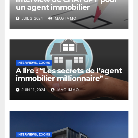
un agent immobilier
JUIL 2, 2024
MAG IMMO
INTERVIEWS, ZOOMS
A lire : “Les secrets de l’agent
immobilier millionnaire” –
Interview de Jacques
JUIN 11, 2024
MAG IMMO
Doassans-Bernard
INTERVIEWS, ZOOMS