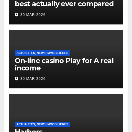
best actually ever compared
to it’s the top actually?
30 MAR 2026
English Vocabulary Learners
Heap Change
ACTUALITÉS, NEWS IMMOBILIÈRES
On-line casino Play for A real
income
30 MAR 2026
ACTUALITÉS, NEWS IMMOBILIÈRES
Harbors